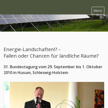
Menü
Startseite
Energie-Landschaften!? –
Wir über uns
Fallen oder Chancen für ländliche Räume?
Bundestagungen
31. Bundestagung vom 29. September bis 1. Oktober
Förderpreis
2010 in Husum, Schleswig-Holstein
Schriftenreihe
Kontakt
Aktuelles