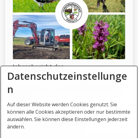
Jahresbericht des
Datenschutzeinstellunge
Landschaftspflegeverbandes Freising
n
Jahresbericht des Landschaftspflegeverbandes
Freising
Auf dieser Website werden Cookies genutzt. Sie
Weiterlesen ...
können alle Cookies akzeptieren oder nur bestimmte
Ansprechperson: Matthias Meino
auswählen. Sie können diese Einstellungen jederzeit
(
Matthias.Maino@kreis-fs.de
)
ändern.